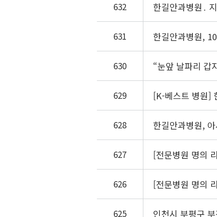
632
한길안과병원․ 지
631
한길안과병원, 1
630
“눈앞 날파리 갑
629
[K-베스트 병원]
628
한길안과병원, 아
627
[전문병원 명의 리
626
[전문병원 명의 리
625
인천시 부평구 부